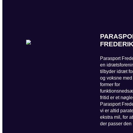
PARASPO
FREDERI
Parasport Frede
en idrætsforeni
tilbyder idræt f
og voksne med f
former for
funktionsnedsæt
fritid er et nøgl
Parasport Frede
vi er altid parat
ekstra mil, for a
der passer den 