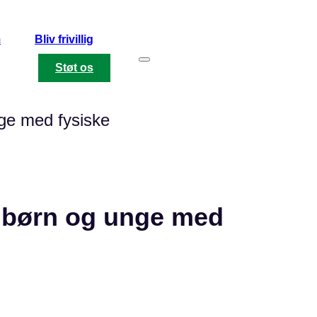
m
Bliv frivillig
Støt os
nge med fysiske
or børn og unge med