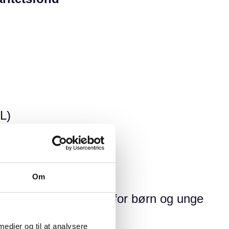
L)
Om
 til at gøre en forskel for børn og unge
 medier og til at analysere