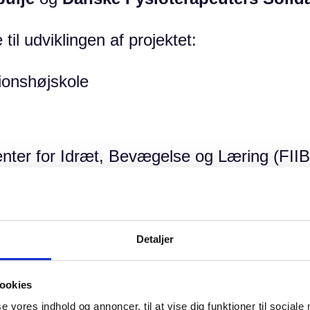
il udviklingen af projektet:
ionshøjskole
nter for Idræt, Bevægelse og Læring (FIIB
r forude
Detaljer
 til at bidrage til denne vigtige indsats og
ookies
se vores indhold og annoncer, til at vise dig funktioner til sociale