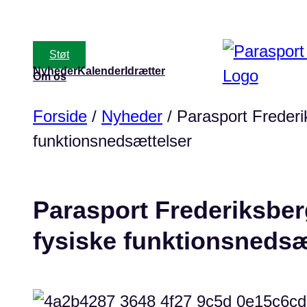
Skip
to
Støt
content
Nyheder
Kalender
Idrætter
Om os
Forside
/
Nyheder
/
Parasport Frederi
funktionsnedsættelser
Parasport Frederiksberg
fysiske funktionsnedsæ