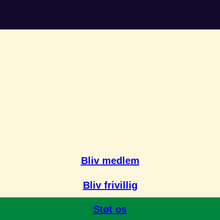
Bliv medlem
Bliv frivillig
Støt os