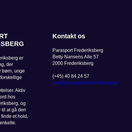
RT
Kontakt os
KSBERG
Parasport Frederiksberg
Betty Nansens Alle 57
riksberg er
2000 Frederiksberg
ng, der
or børn, unge
(+45) 40 84 24 57
orskellige
msi@parasportfrederiksberg.dk
telser. Aktiv
eord hos
riksberg, og
e til at gå den
t finde et hold,
enkelte.