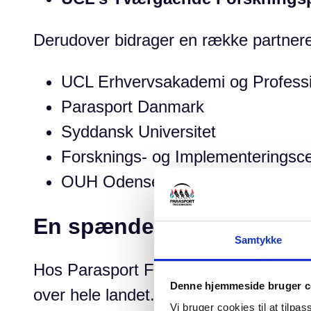
Derudover bidrager en række partnere t
UCL Erhvervsakademi og Profess
Parasport Danmark
Syddansk Universitet
Forsknings- og Implementeringsce
OUH Odense Universitetshospital
En spændende rejse ligge
Samtykke
Hos Parasport Frederiksberg ser vi frem
Denne hjemmeside bruger c
over hele landet.
Vi bruger cookies til at tilpas