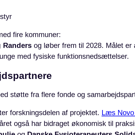
styr
med fire kommuner:
g Randers
og løber frem til 2028. Målet er
 unge med fysiske funktionsnedsættelser.
jdspartnere
d støtte fra flere fonde og samarbejdspar
ter forskningsdelen af projektet.
Læs Novo 
 året også har bidraget økonomisk til praksi
ulje
og
Danske Fysioterapeuters Solida