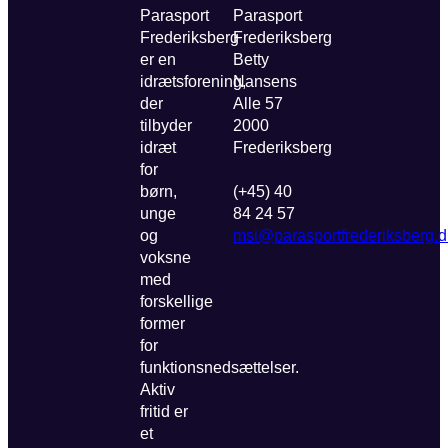
Parasport
Parasport
Frederiksberg
Frederiksberg
er en
Betty
idrætsforening,
Nansens
der
Alle 57
tilbyder
2000
idræt
Frederiksberg
for
børn,
(+45) 40
unge
84 24 57
og
msi@parasportfrederiksberg.d
voksne
med
forskellige
former
for
funktionsnedsættelser.
Aktiv
fritid er
et