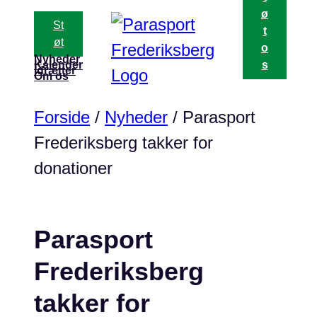
ø
St
t
øt
o
Nyheder
s
Kalender
Idrætter
Om os
Forside
/
Nyheder
/
Parasport
Frederiksberg takker for
donationer
Parasport
Frederiksberg
takker for